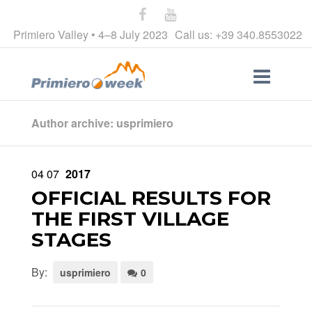
Primiero Valley • 4–8 July 2023
Call us: +39 340.8553022
Author archive: usprimiero
04
07
2017
OFFICIAL RESULTS FOR
THE FIRST VILLAGE
STAGES
By:
usprimiero
0