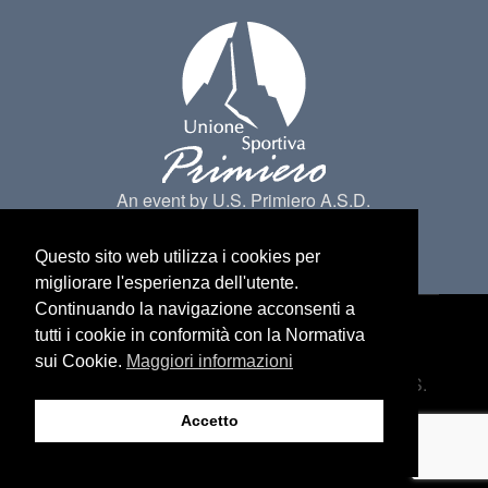
An event by U.S. Primiero A.S.D.
Questo sito web utilizza i cookies per
migliorare l'esperienza dell'utente.
Continuando la navigazione acconsenti a
tutti i cookie in conformità con la Normativa
Made by
Belder Interactive
@ Primiero San
sui Cookie.
Maggiori informazioni
Martino di Castrozza. All Rights belongs to U.S.
Primiero a.s.d -
Privacy
Accetto