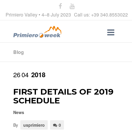
Primiero Valley • 4–8 July 2023
Call us: +39 340.8553022
Blog
26
04
2018
FIRST DETAILS OF 2019
SCHEDULE
News
By
usprimiero
0